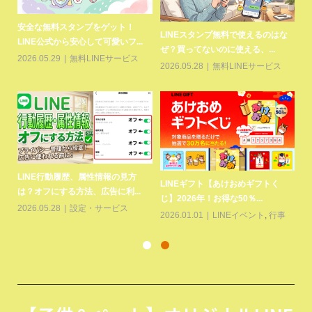
安全な無料スタンプをゲット！
L
LINEスタンプ無料で使えるのはな
い？
LINE公式から安心して可愛いフ...
L
ぜ？買ってないのに使える、...
2026.05.29
無料LINEサービス
20
2026.05.28
無料LINEサービス
LINE行動履歴、属性情報の見方
削除
父
LINEギフト【あけおめギフトく
は？オフにする方法、広告に利...
ー
じ】2026年！お得な50％...
2026.05.28
設定・サービス
20
2026.01.01
LINEイベント
,
行事