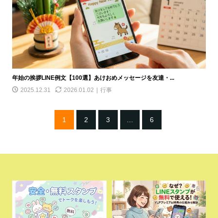
年始の挨拶LINE例文【100選】あけおめメッセージを友達・...
2025.12.31
2026.01.02
行事
1
2
3
…
6