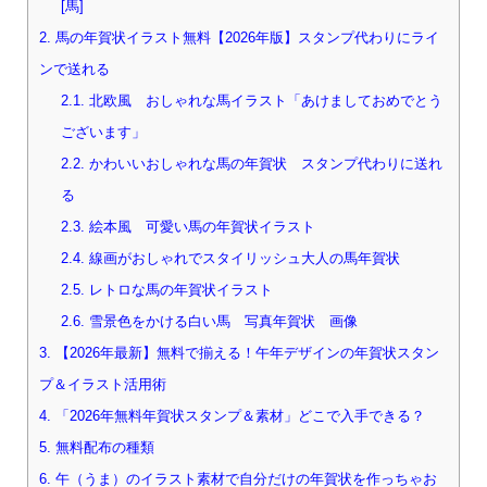
[馬]
2.
馬の年賀状イラスト無料【2026年版】スタンプ代わりにライ
ンで送れる
2.1.
北欧風 おしゃれな馬イラスト「あけましておめでとう
ございます」
2.2.
かわいいおしゃれな馬の年賀状 スタンプ代わりに送れ
る
2.3.
絵本風 可愛い馬の年賀状イラスト
2.4.
線画がおしゃれでスタイリッシュ大人の馬年賀状
2.5.
レトロな馬の年賀状イラスト
2.6.
雪景色をかける白い馬 写真年賀状 画像
3.
【2026年最新】無料で揃える！午年デザインの年賀状スタン
プ＆イラスト活用術
4.
「2026年無料年賀状スタンプ＆素材」どこで入手できる？
5.
無料配布の種類
6.
午（うま）のイラスト素材で自分だけの年賀状を作っちゃお