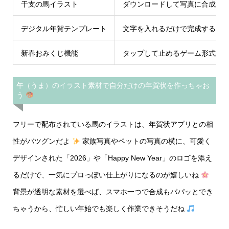
干支の馬イラスト
ダウンロードして写真に合成で
デジタル年賀テンプレート
文字を入れるだけで完成するSN
新春おみくじ機能
タップして止めるゲーム形式の
午（うま）のイラスト素材で自分だけの年賀状を作っちゃお
う
フリーで配布されている馬のイラストは、年賀状アプリとの相
性がバツグンだよ
家族写真やペットの写真の横に、可愛く
デザインされた「2026」や「Happy New Year」のロゴを添え
るだけで、一気にプロっぽい仕上がりになるのが嬉しいね
背景が透明な素材を選べば、スマホ一つで合成もパパッとでき
ちゃうから、忙しい年始でも楽しく作業できそうだね