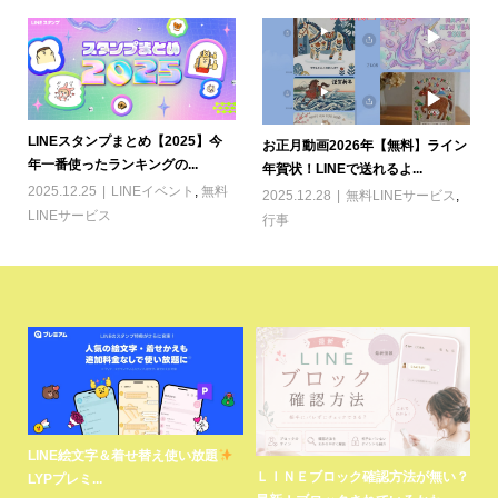
LINEスタンプまとめ【2025】今
お正月動画2026年【無料】ライン
年一番使ったランキングの...
年賀状！LINEで送れるよ...
2025.12.25
LINEイベント
,
無料
2025.12.28
無料LINEサービス
,
LINEサービス
行事
安全な無料スタンプをゲット！
L
LINEスタンプ無料で使えるのはな
い？
LINE公式から安心して可愛いフ...
L
ぜ？買ってないのに使える、...