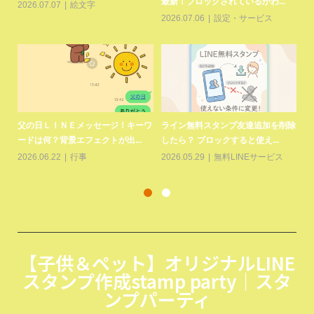
2026.05.29
無料LINEサービス
20
2026.05.28
無料LINEサービス
LINE行動履歴、属性情報の見方
削除
父
LINEギフト【あけおめギフトく
は？オフにする方法、広告に利...
ー
じ】2026年！お得な50％...
2026.05.28
設定・サービス
20
2026.01.01
LINEイベント
,
行事
【子供＆ペット】オリジナルLINE
スタンプ作成stamp party｜スタ
ンプパーティ